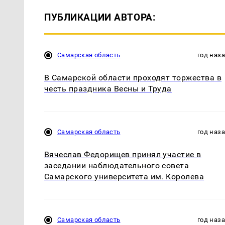
ПУБЛИКАЦИИ АВТОРА:
Самарская область
год наз
В Самарской области проходят торжества в
честь праздника Весны и Труда
Самарская область
год наз
Вячеслав Федорищев принял участие в
заседании наблюдательного совета
Самарского университета им. Королева
Самарская область
год наз