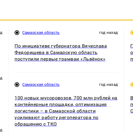
ад
Самарская область
год назад
По инициативе губернатора Вячеслава
Г
Федорищева в Самарскую область
о
поступили первые трамваи «Львёнок»
п
ад
Самарская область
год назад
100 новых мусоровозов, 700 млн рублей на
В
контейнерные площадки, оптимизация
п
логистики – в Самарской области
С
усиливают работу регоператора по
обращению с ТКО
ад