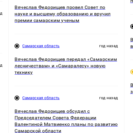
п
Вячеслав Федорищев провел Совет по
науке и высшему образованию и вручил
ад
премии самарским ученым
В
в
Самарская область
год назад
Вячеслав Федорищев передал «Самарским
лесничествам» и «Самаралесу» новую
ад
технику
В
з
Самарская область
год назад
Вячеслав Федорищев обсудил с
Председателем Совета Федерации
Валентиной Матвиенко планы по развитию
Самарской области