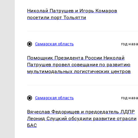
Николай Патрушев и Игорь Комаров
посетили порт Тольятти
Самарская область
год наз
Помощник Президента России Николай
Патрушев провел совещание по развитию
мультимодальных логистических центров
Самарская область
год наз
Вячеслав Федорищев и председатель ЛДПР
Леонид Слуцкий обсудили развитие отрасли
БАС