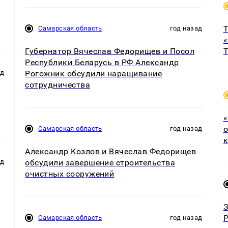
Т
Самарская область
год назад
«
Губернатор Вячеслав Федорищев и Посол
Т
Республики Беларусь в РФ Александр
Рогожник обсудили наращивание
ад
сотрудничества
«
о
Самарская область
год назад
к
Александр Козлов и Вячеслав Федорищев
обсудили завершение строительства
ад
очистных сооружений
З
Р
Самарская область
год назад