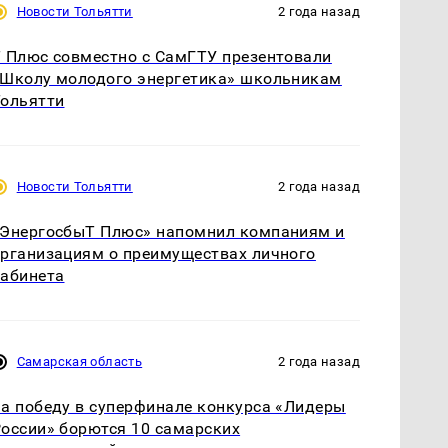
Новости Тольятти
2 года назад
 Плюс совместно с СамГТУ презентовали
Школу молодого энергетика» школьникам
ольятти
Новости Тольятти
2 года назад
ЭнергосбыТ Плюс» напомнил компаниям и
рганизациям о преимуществах личного
абинета
Самарская область
2 года назад
а победу в суперфинале конкурса «Лидеры
оссии» борются 10 самарских