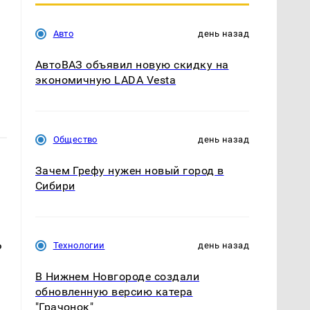
Авто
день назад
АвтоВАЗ объявил новую скидку на
экономичную LADA Vesta
Общество
день назад
Зачем Грефу нужен новый город в
Сибири
.
ь
Технологии
день назад
В Нижнем Новгороде создали
обновленную версию катера
"Грачонок"