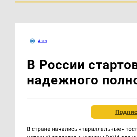
Авто
В России старто
надежного полно
Подпис
В стране начались «параллельные» поста