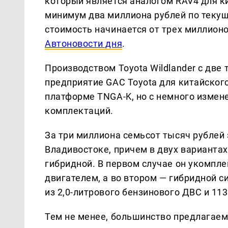
который является аналогом RAV4 для ки
минимум два миллиона рублей по текущем
стоимость начинается от трех миллионо
Автоновости дня
.
Производством Toyota Wildlander с две
предприятие GAC Toyota для китайского
платформе TNGA-K, но с немного изме
комплектаций.
За три миллиона семьсот тысяч рублей 
Владивостоке, причем в двух варианта
гибридной. В первом случае он укомпл
двигателем, а во втором — гибридной с
из 2,0-литрового бензинового ДВС и 11
Тем не менее, большинство предлагаемы