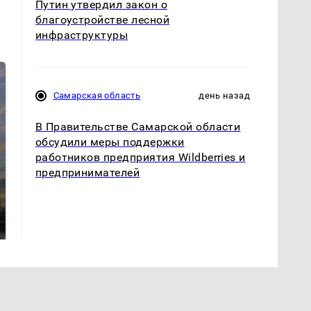
Путин утвердил закон о
благоустройстве лесной
инфраструктуры
Самарская область
день назад
В Правительстве Самарской области
обсудили меры поддержки
работников предприятия Wildberries и
предпринимателей
СМИ: В Химках на
полицейскую
В магазинах России
машину напали и
ажиотаж из-за этого
подожгли.
продукта: что купить?