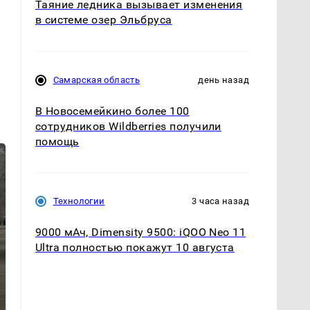
Таяние ледника вызывает изменения
в системе озер Эльбруса
Самарская область
день назад
В Новосемейкино более 100
сотрудников Wildberries получили
помощь
Технологии
3 часа назад
9000 мАч, Dimensity 9500: iQOO Neo 11
Ultra полностью покажут 10 августа
На Урале из казны
Как выглядит место
были украдены 18
крушение вертолета на
миллионов рублей
Кавказе: смотреть