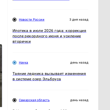
Новости России
3 дня назад
Ипотека в июле 2026 года: коррекция
после рекордного июня и усиление
вторички
Наука
день назад
Таяние ледника вызывает изменения
в системе озер Эльбруса
На Урале из казны
Как выглядит место
были украдены 18
крушение вертолета на
Самарская область
день назад
миллионов рублей
Кавказе: смотреть