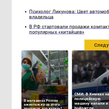
Психолог Ликунова: Цвет автомо
владельца
В РФ стартовали продажи компакт
популярных «китайцев»
Следу
СМИ: В Химках н
полицейскую
В магазинах России
машину напали и
ажиотаж из-за этого
подожгли.
продукта: что купить?