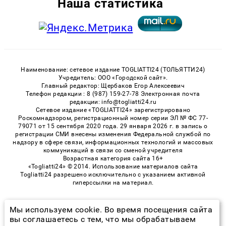
Наша статистика
Наименование: сетевое издание TOGLIATTI24 (ТОЛЬЯТТИ24)
Учредитель: ООО «Городской сайт».
Главный редактор: Щербаков Егор Алексеевич
Телефон редакции : 8 (987) 159-27-78 Электронная почта
редакции: info@togliatti24.ru
Сетевое издание «TOGLIATTI24» зарегистрировано
Роскомнадзором, регистрационный номер серии ЭЛ № ФС 77-
79071 от 15 сентября 2020 года. 29 января 2026 г. в запись о
регистрации СМИ внесены изменения Федеральной службой по
надзору в сфере связи, информационных технологий и массовых
коммуникаций в связи со сменой учредителя
Возрастная категория сайта 16+
«Togliatti24» © 2014. Использование материалов сайта
Togliatti24 разрешено исключительно с указанием активной
гиперссылки на материал.
Мы используем cookie. Во время посещения сайта
© 2026 «Togliatti24» | Все права защищены
вы соглашаетесь с тем, что мы обрабатываем