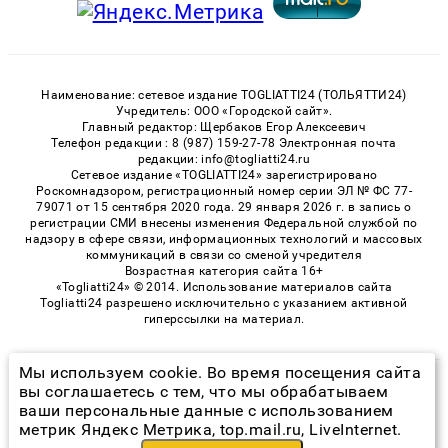
Наименование: сетевое издание TOGLIATTI24 (ТОЛЬЯТТИ24)
Учредитель: ООО «Городской сайт».
Главный редактор: Щербаков Егор Алексеевич
Телефон редакции : 8 (987) 159-27-78 Электронная почта
редакции: info@togliatti24.ru
Сетевое издание «TOGLIATTI24» зарегистрировано
Роскомнадзором, регистрационный номер серии ЭЛ № ФС 77-
79071 от 15 сентября 2020 года. 29 января 2026 г. в запись о
регистрации СМИ внесены изменения Федеральной службой по
надзору в сфере связи, информационных технологий и массовых
коммуникаций в связи со сменой учредителя
Возрастная категория сайта 16+
«Togliatti24» © 2014. Использование материалов сайта
Togliatti24 разрешено исключительно с указанием активной
гиперссылки на материал.
Мы используем cookie. Во время посещения сайта
© 2026 «Togliatti24» | Все права защищены
вы соглашаетесь с тем, что мы обрабатываем
ваши персональные данные с использованием
Возрастная категория сайта 16+
метрик Яндекс Метрика, top.mail.ru, LiveInternet.
Политика конфиденциальности