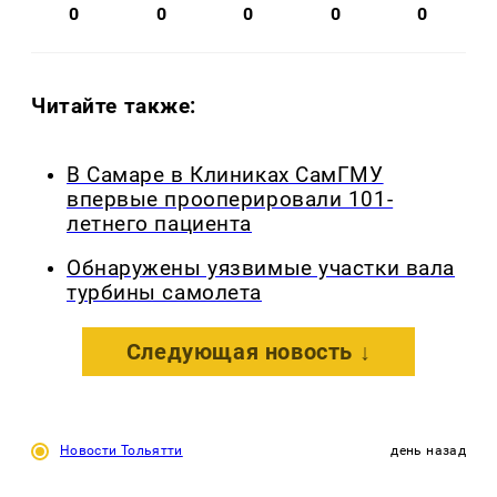
0
0
0
0
0
Читайте также:
В Самаре в Клиниках СамГМУ
впервые прооперировали 101-
летнего пациента
Обнаружены уязвимые участки вала
турбины самолета
Следующая новость ↓
Новости Тольятти
день назад