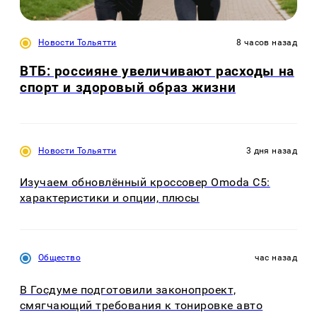
Новости Тольятти
8 часов назад
ВТБ: россияне увеличивают расходы на
спорт и здоровый образ жизни
Новости Тольятти
3 дня назад
Изучаем обновлённый кроссовер Omoda C5:
характеристики и опции, плюсы
Общество
час назад
В Госдуме подготовили законопроект,
смягчающий требования к тонировке авто