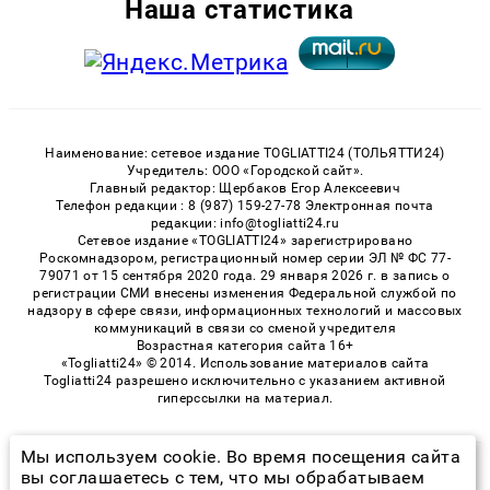
Наша статистика
Наименование: сетевое издание TOGLIATTI24 (ТОЛЬЯТТИ24)
Учредитель: ООО «Городской сайт».
Главный редактор: Щербаков Егор Алексеевич
Телефон редакции : 8 (987) 159-27-78 Электронная почта
редакции: info@togliatti24.ru
Сетевое издание «TOGLIATTI24» зарегистрировано
Роскомнадзором, регистрационный номер серии ЭЛ № ФС 77-
79071 от 15 сентября 2020 года. 29 января 2026 г. в запись о
регистрации СМИ внесены изменения Федеральной службой по
надзору в сфере связи, информационных технологий и массовых
коммуникаций в связи со сменой учредителя
Возрастная категория сайта 16+
«Togliatti24» © 2014. Использование материалов сайта
Togliatti24 разрешено исключительно с указанием активной
гиперссылки на материал.
Мы используем cookie. Во время посещения сайта
© 2026 «Togliatti24» | Все права защищены
вы соглашаетесь с тем, что мы обрабатываем