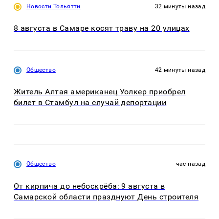
Новости Тольятти
32 минуты назад
8 августа в Самаре косят траву на 20 улицах
Общество
42 минуты назад
Житель Алтая американец Уолкер приобрел
билет в Стамбул на случай депортации
Общество
час назад
От кирпича до небоскрёба: 9 августа в
Самарской области празднуют День строителя