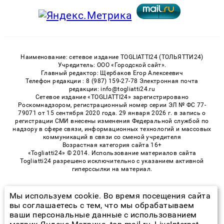
Наименование: сетевое издание TOGLIATTI24 (ТОЛЬЯТТИ24)
Учредитель: ООО «Городской сайт».
Главный редактор: Щербаков Егор Алексеевич
Телефон редакции : 8 (987) 159-27-78 Электронная почта
редакции: info@togliatti24.ru
Сетевое издание «TOGLIATTI24» зарегистрировано
Роскомнадзором, регистрационный номер серии ЭЛ № ФС 77-
79071 от 15 сентября 2020 года. 29 января 2026 г. в запись о
регистрации СМИ внесены изменения Федеральной службой по
надзору в сфере связи, информационных технологий и массовых
коммуникаций в связи со сменой учредителя
Возрастная категория сайта 16+
«Togliatti24» © 2014. Использование материалов сайта
Togliatti24 разрешено исключительно с указанием активной
гиперссылки на материал.
Мы используем cookie. Во время посещения сайта
© 2026 «Togliatti24» | Все права защищены
вы соглашаетесь с тем, что мы обрабатываем
ваши персональные данные с использованием
Возрастная категория сайта 16+