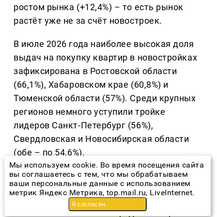
ростом рынка (+12,4%) – то есть рынок
растёт уже не за счёт новостроек.
В июле 2026 года наиболее высокая доля
выдач на покупку квартир в новостройках
зафиксирована в Ростовской области
(66,1%), Хабаровском крае (60,8%) и
Тюменской области (57%). Среди крупных
регионов немного уступили тройке
лидеров Санкт-Петербург (56%),
Свердловская и Новосибирская области
(обе – по 54,6%).
Мы используем cookie. Во время посещения сайта
вы соглашаетесь с тем, что мы обрабатываем
Вторичка: рост более чем в два раза год к
ваши персональные данные с использованием
году
метрик Яндекс Метрика, top.mail.ru, LiveInternet.
Я согласен
Рынок готового жилья продолжает расти.