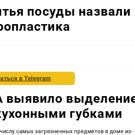
ытья посуды назвали
ропластика
аться в
Telegram
A выявило выделени
кухонными губками
 числу самых загрязненных предметов в доме из-