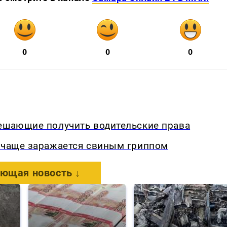
0
0
0
мешающие получить водительские права
о чаще заражается свиным гриппом
ющая новость ↓