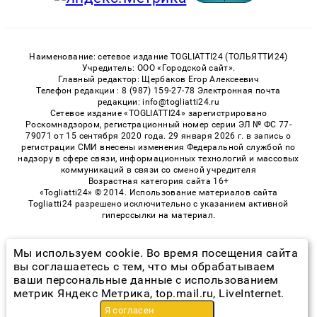
Наименование: сетевое издание TOGLIATTI24 (ТОЛЬЯТТИ24)
Учредитель: ООО «Городской сайт».
Главный редактор: Щербаков Егор Алексеевич
Телефон редакции : 8 (987) 159-27-78 Электронная почта
редакции: info@togliatti24.ru
Сетевое издание «TOGLIATTI24» зарегистрировано
Роскомнадзором, регистрационный номер серии ЭЛ № ФС 77-
79071 от 15 сентября 2020 года. 29 января 2026 г. в запись о
регистрации СМИ внесены изменения Федеральной службой по
надзору в сфере связи, информационных технологий и массовых
коммуникаций в связи со сменой учредителя
Возрастная категория сайта 16+
«Togliatti24» © 2014. Использование материалов сайта
Togliatti24 разрешено исключительно с указанием активной
гиперссылки на материал.
Мы используем cookie. Во время посещения сайта
© 2026 «Togliatti24» | Все права защищены
вы соглашаетесь с тем, что мы обрабатываем
ваши персональные данные с использованием
Возрастная категория сайта 16+
метрик Яндекс Метрика, top.mail.ru, LiveInternet.
Политика конфиденциальности
Я согласен