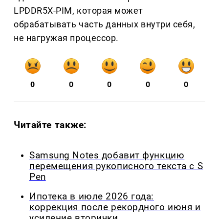
LPDDR5X-PIM, которая может
обрабатывать часть данных внутри себя,
не нагружая процессор.
0
0
0
0
0
Читайте также:
Samsung Notes добавит функцию
перемещения рукописного текста с S
Pen
Ипотека в июле 2026 года:
коррекция после рекордного июня и
усиление вторички