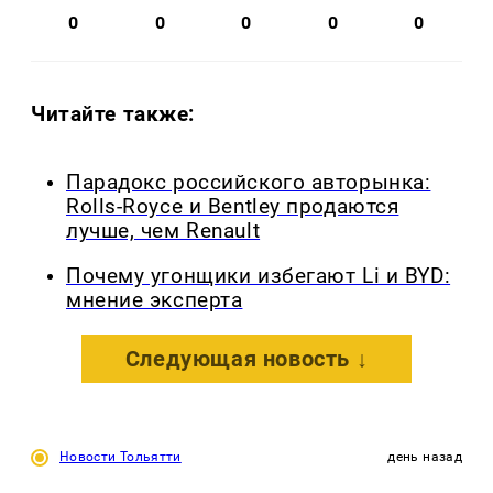
0
0
0
0
0
Читайте также:
Парадокс российского авторынка:
Rolls-Royce и Bentley продаются
лучше, чем Renault
Почему угонщики избегают Li и BYD:
мнение эксперта
Следующая новость ↓
Новости Тольятти
день назад