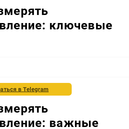
змерять
авление: ключевые
аться в
Telegram
змерять
авление: важные