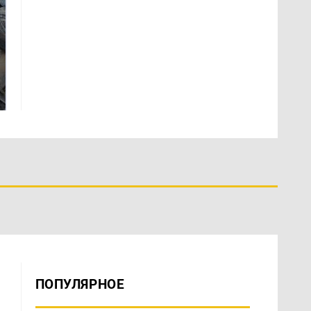
Таких событий не
Все новости по
было с 1945: чего
падению вертолета на
ждать всем нам?
Кавказе: читать здесь
ПОПУЛЯРНОЕ