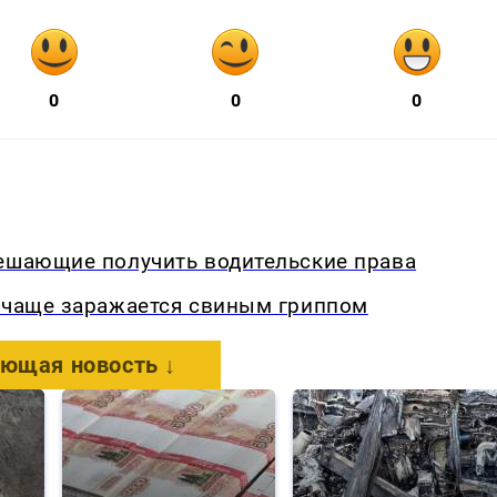
0
0
0
мешающие получить водительские права
о чаще заражается свиным гриппом
ющая новость ↓