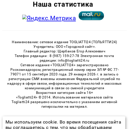
Наша статистика
Наименование: сетевое издание TOGLIATTI24 (ТОЛЬЯТТИ24)
Учредитель: ООО «Городской сайт».
Главный редактор: Щербаков Егор Алексеевич
Телефон редакции : 8 (987) 159-27-78 Электронная почта
редакции: info@togliatti24.ru
Сетевое издание «TOGLIATTI24» зарегистрировано
Роскомнадзором, регистрационный номер серии ЭЛ № ФС 77-
79071 от 15 сентября 2020 года. 29 января 2026 г. в запись о
регистрации СМИ внесены изменения Федеральной службой по
надзору в сфере связи, информационных технологий и массовых
коммуникаций в связи со сменой учредителя
Возрастная категория сайта 16+
«Togliatti24» © 2014. Использование материалов сайта
Togliatti24 разрешено исключительно с указанием активной
гиперссылки на материал.
Мы используем cookie. Во время посещения сайта
© 2026 «Togliatti24» | Все права защищены
вы соглашаетесь с тем, что мы обрабатываем