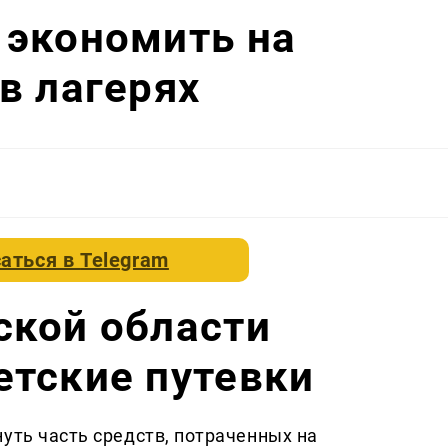
 экономить на
в лагерях
аться в
Telegram
ской области
етские путевки
уть часть средств, потраченных на