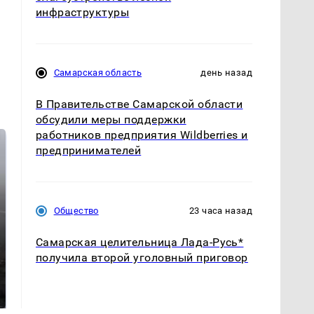
инфраструктуры
Самарская область
день назад
В Правительстве Самарской области
обсудили меры поддержки
работников предприятия Wildberries и
предпринимателей
Общество
23 часа назад
Самарская целительница Лада-Русь*
получила второй уголовный приговор
Где будет встреча
На Урале из казны
президентов США и
были украдены 18
России: Европа?
миллионов рублей