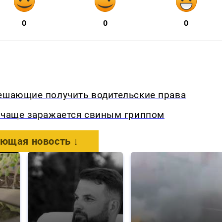
0
0
0
мешающие получить водительские права
о чаще заражается свиным гриппом
ющая новость ↓