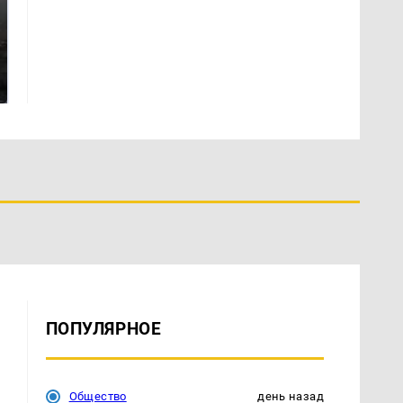
Где будет встреча
На Урале из казны
президентов США и
были украдены 18
России: Европа?
миллионов рублей
ПОПУЛЯРНОЕ
Общество
день назад