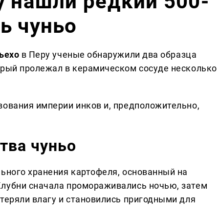
у нашли редкий 500-
ь чуньо
ьехо
в Перу ученые обнаружили два образца
орый пролежал в керамическом сосуде несколько
вования империи инков и, предположительно,
тва чуньо
льного хранения картофеля, основанный на
Клубни сначала промораживались ночью, затем
 теряли влагу и становились пригодными для