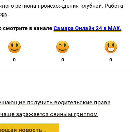
чного региона происхождения клубней. Работа
ogy.
о смотрите в канале
Самара Онлайн 24 в MAX.
0
0
0
мешающие получить водительские права
о чаще заражается свиным гриппом
ющая новость ↓