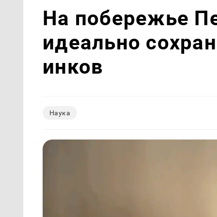
На побережье П
идеально сохра
инков
Наука