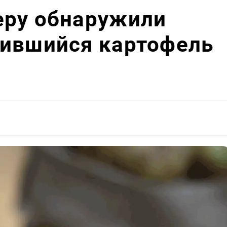
еру обнаружили
нившийся картофель