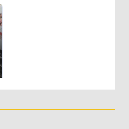
Не ешьте эту
В ОАЭ произошло
готовую еду из
жестокое убийство
магазина: список
криптомиллионера