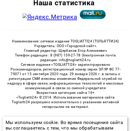
Наша статистика
Наименование: сетевое издание TOGLIATTI24 (ТОЛЬЯТТИ24)
Учредитель: ООО «Городской сайт».
Главный редактор: Щербаков Егор Алексеевич
Телефон редакции : 8 (987) 159-27-78 Электронная почта
редакции: info@togliatti24.ru
Сетевое издание «TOGLIATTI24» зарегистрировано
Роскомнадзором, регистрационный номер серии ЭЛ № ФС 77-
79071 от 15 сентября 2020 года. 29 января 2026 г. в запись о
регистрации СМИ внесены изменения Федеральной службой по
надзору в сфере связи, информационных технологий и массовых
коммуникаций в связи со сменой учредителя
Возрастная категория сайта 16+
«Togliatti24» © 2014. Использование материалов сайта
Togliatti24 разрешено исключительно с указанием активной
гиперссылки на материал.
Мы используем cookie. Во время посещения сайта
© 2026 «Togliatti24» | Все права защищены
вы соглашаетесь с тем, что мы обрабатываем