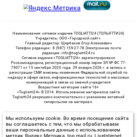
Наименование: сетевое издание TOGLIATTI24 (ТОЛЬЯТТИ24)
Учредитель: ООО «Городской сайт».
Главный редактор: Щербаков Егор Алексеевич
Телефон редакции : 8 (987) 159-27-78 Электронная почта
редакции: info@togliatti24.ru
Сетевое издание «TOGLIATTI24» зарегистрировано
Роскомнадзором, регистрационный номер серии ЭЛ № ФС 77-
79071 от 15 сентября 2020 года. 29 января 2026 г. в запись о
регистрации СМИ внесены изменения Федеральной службой по
надзору в сфере связи, информационных технологий и массовых
коммуникаций в связи со сменой учредителя
Возрастная категория сайта 16+
«Togliatti24» © 2014. Использование материалов сайта
Togliatti24 разрешено исключительно с указанием активной
гиперссылки на материал.
Мы используем cookie. Во время посещения сайта
© 2026 «Togliatti24» | Все права защищены
вы соглашаетесь с тем, что мы обрабатываем
ваши персональные данные с использованием
Возрастная категория сайта 16+
метрик Яндекс Метрика, top.mail.ru, LiveInternet.