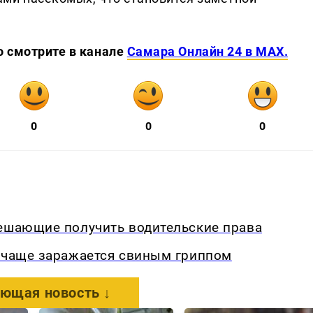
о смотрите в канале
Самара Онлайн 24 в MAX.
0
0
0
мешающие получить водительские права
о чаще заражается свиным гриппом
ющая новость ↓