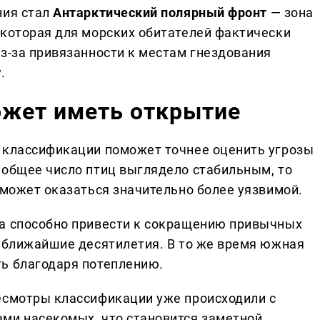
ния стал
Антарктический полярный фронт
— зона
 которая для морских обитателей фактически
Из-за привязанности к местам гнездования
.
ожет иметь открытие
 классификации поможет точнее оценить угрозы
 общее число птиц выглядело стабильным, то
 может оказаться значительно более уязвимой.
та способно привести к сокращению привычных
в ближайшие десятилетия. В то же время южная
ь благодаря потеплению.
есмотры классификации уже происходили с
ми насекомых, что становится заметной