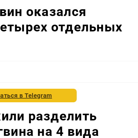
вин оказался
четырех отдельных
аться в
Telegram
или разделить
гвина на 4 вида