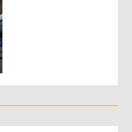
Где будет встреча
Такую зиму в России
президентов США и
никто не ждал: как
России: Европа?
так?!