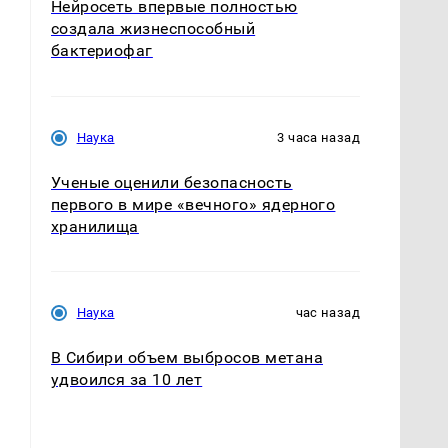
Нейросеть впервые полностью
создала жизнеспособный
бактериофаг
Наука
3 часа назад
Ученые оценили безопасность
первого в мире «вечного» ядерного
хранилища
Наука
час назад
В Сибири объем выбросов метана
удвоился за 10 лет