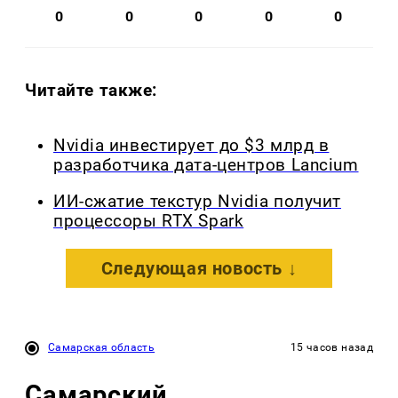
0
0
0
0
0
Читайте также:
Nvidia инвестирует до $3 млрд в
разработчика дата-центров Lancium
ИИ-сжатие текстур Nvidia получит
процессоры RTX Spark
Следующая новость ↓
Самарская область
15 часов назад
Самарский