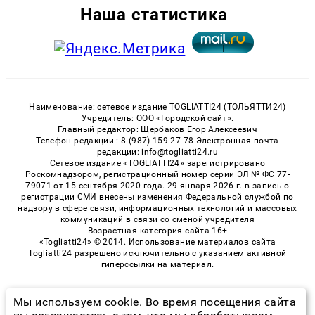
Наша статистика
Наименование: сетевое издание TOGLIATTI24 (ТОЛЬЯТТИ24)
Учредитель: ООО «Городской сайт».
Главный редактор: Щербаков Егор Алексеевич
Телефон редакции : 8 (987) 159-27-78 Электронная почта
редакции: info@togliatti24.ru
Сетевое издание «TOGLIATTI24» зарегистрировано
Роскомнадзором, регистрационный номер серии ЭЛ № ФС 77-
79071 от 15 сентября 2020 года. 29 января 2026 г. в запись о
регистрации СМИ внесены изменения Федеральной службой по
надзору в сфере связи, информационных технологий и массовых
коммуникаций в связи со сменой учредителя
Возрастная категория сайта 16+
«Togliatti24» © 2014. Использование материалов сайта
Togliatti24 разрешено исключительно с указанием активной
гиперссылки на материал.
Мы используем cookie. Во время посещения сайта
© 2026 «Togliatti24» | Все права защищены