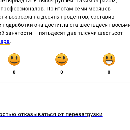
 четырнадцать тысяч рублей. Таким образом,
и профессионалов. По итогам семи месяцев
ти возросла на десять процентов, составив
е подработки она достигла ста шестьдесят восьм
ой занятости — пятьдесят две тысячи шестьсот
мара
.
0
0
0
остью отказываться от перезагрузки