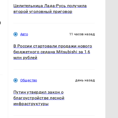
Целительница Лада-Русь получила
второй уголовный приговор
и
Авто
11 часов назад
В России стартовали продажи нового
бюджетного седана Mitsubishi за 1,6
млн рублей
Общество
день назад
Путин утвердил закон о
благоустройстве лесной
инфраструктуры