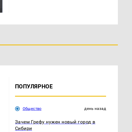
президентов США и
никто не ждал: как
России: Европа?
так?!
ПОПУЛЯРНОЕ
Общество
день назад
Зачем Грефу нужен новый город в
Сибири