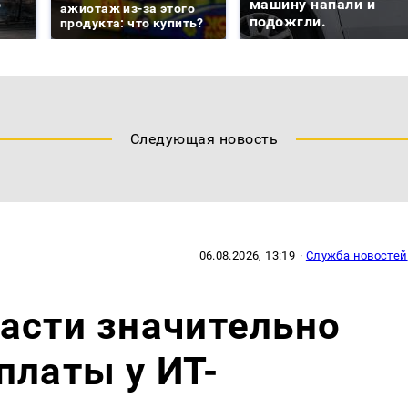
о
машину напали и
ажиотаж из-за этого
подожгли.
продукта: что купить?
Следующая новость
06.08.2026, 13:19
·
Служба новостей
асти значительно
платы у ИТ-