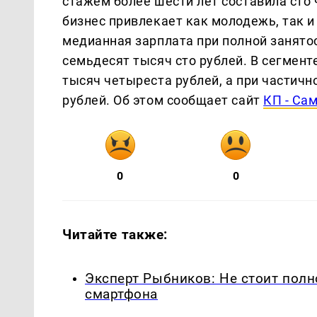
стажем более шести лет составила сто
бизнес привлекает как молодежь, так 
медианная зарплата при полной занятос
семьдесят тысяч сто рублей. В сегмент
тысяч четыреста рублей, а при частичн
рублей. Об этом сообщает сайт
КП - Са
0
0
Читайте также:
Эксперт Рыбников: Не стоит полн
смартфона