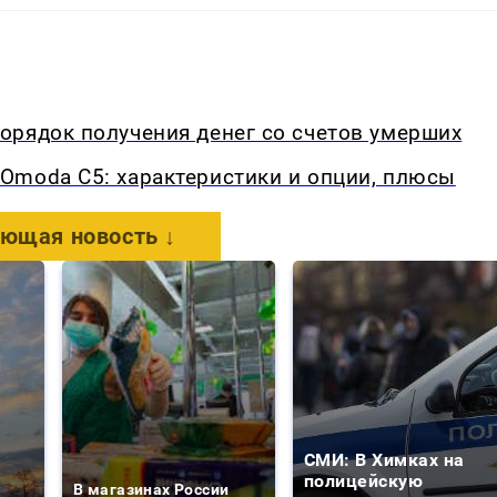
орядок получения денег со счетов умерших
Omoda C5: характеристики и опции, плюсы
ющая новость ↓
СМИ: В Химках на
е
полицейскую
В магазинах России