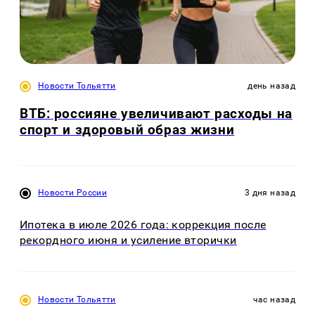
Новости Тольятти
день назад
ВТБ: россияне увеличивают расходы на
спорт и здоровый образ жизни
Новости России
3 дня назад
Ипотека в июле 2026 года: коррекция после
рекордного июня и усиление вторички
Новости Тольятти
час назад