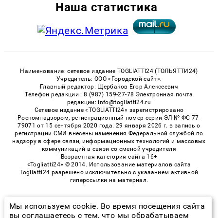
Наша статистика
Наименование: сетевое издание TOGLIATTI24 (ТОЛЬЯТТИ24)
Учредитель: ООО «Городской сайт».
Главный редактор: Щербаков Егор Алексеевич
Телефон редакции : 8 (987) 159-27-78 Электронная почта
редакции: info@togliatti24.ru
Сетевое издание «TOGLIATTI24» зарегистрировано
Роскомнадзором, регистрационный номер серии ЭЛ № ФС 77-
79071 от 15 сентября 2020 года. 29 января 2026 г. в запись о
регистрации СМИ внесены изменения Федеральной службой по
надзору в сфере связи, информационных технологий и массовых
коммуникаций в связи со сменой учредителя
Возрастная категория сайта 16+
«Togliatti24» © 2014. Использование материалов сайта
Togliatti24 разрешено исключительно с указанием активной
гиперссылки на материал.
Мы используем cookie. Во время посещения сайта
© 2026 «Togliatti24» | Все права защищены
вы соглашаетесь с тем, что мы обрабатываем