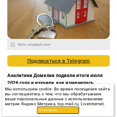
Фото: unsplash.com
Подписаться в
Telegram
Аналитики Домклик подвели итоги июля
2026 года и изучили, как изменилась
Мы используем cookie. Во время посещения сайта
структура ипотечного рынка. Общий
вы соглашаетесь с тем, что мы обрабатываем
объём выдач составил 254,2 млрд рублей
ваши персональные данные с использованием
метрик Яндекс Метрика, top.mail.ru, LiveInternet.
– на 26,6% меньше, чем в июне, но на 12,4%
Я согласен
больше, чем в июле прошлого года.