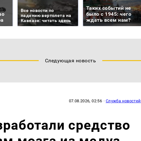
Таких событий не
Все новости по
во
было с 1945: чего
падению вертолета на
ра
ждать всем нам?
Кавказе: читать здесь
Следующая новость
07.08.2026, 02:56
·
Служба новостей
зработали средство
вм мозга из медуз