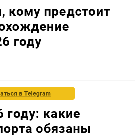
, кому предстоит
рохождение
26 году
аться в
Telegram
 году: какие
порта обязаны