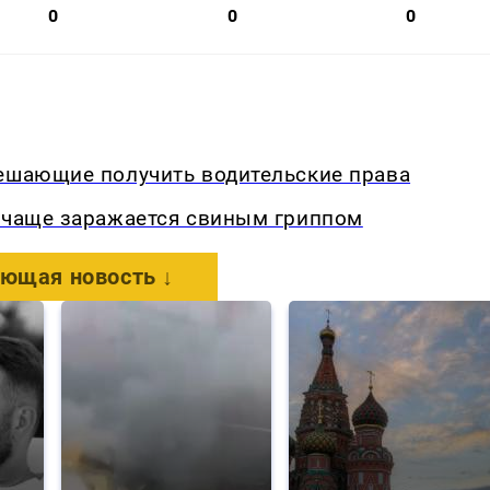
0
0
0
мешающие получить водительские права
о чаще заражается свиным гриппом
ющая новость ↓