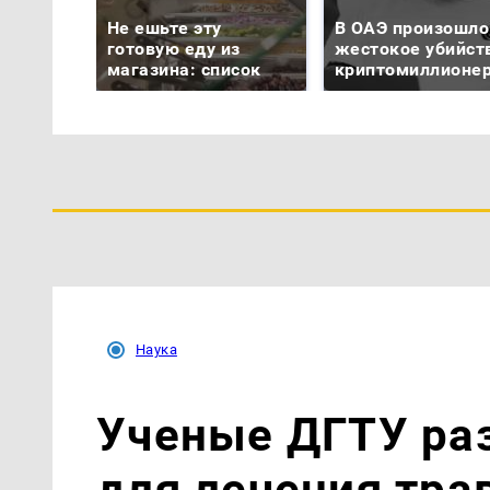
Не ешьте эту
В ОАЭ произошло
готовую еду из
жестокое убийст
магазина: список
криптомиллионе
Наука
Ученые ДГТУ ра
для лечения тра