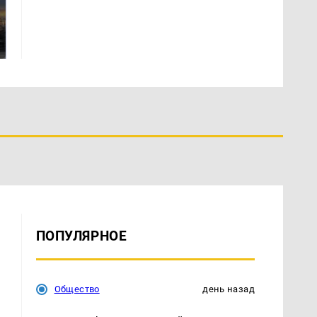
СМИ: В Химках на
полицейскую
В магазинах России
машину напали и
ажиотаж из-за этого
подожгли.
продукта: что купить?
ПОПУЛЯРНОЕ
Общество
день назад