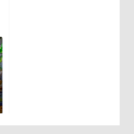
СМИ: В Химках на
полицейскую
Где будет встреча
машину напали и
президентов США и
подожгли.
России: Европа?