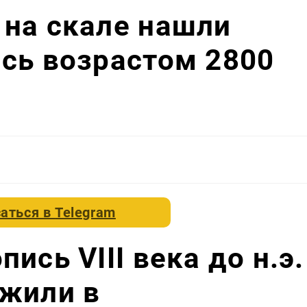
 на скале нашли
сь возрастом 2800
аться в
Telegram
ись VIII века до н.э.
ужили в