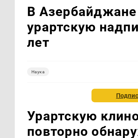
В Азербайджане
урартскую надпи
лет
Наука
Подпис
Урартскую клиноп
повторно обнар