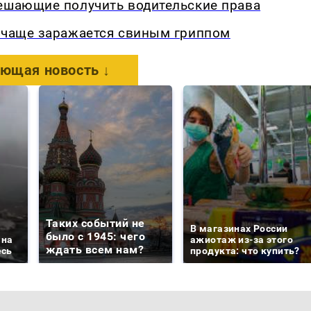
мешающие получить водительские права
о чаще заражается свиным гриппом
ющая новость ↓
Таких событий не
В магазинах России
было с 1945: чего
 на
ажиотаж из-за этого
ждать всем нам?
есь
продукта: что купить?