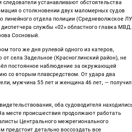
и следователи устанавливают обстоятельства
рмация о столкновении двух маломерных судов
о линейного отдела полиции (Средневолжское Л
от диспетчера службы «02» областного главка МВД
рова Сосновый.
ом того же дня рулевой одного из катеров,
 от села Задельное (Красноглинский район), не
 вёл постоянное наблюдение за окружающей
нию со вторым плавсредством. От удара два
ели, мужчина 55 лет и женщина 46 лет, — получил
видетельствования, оба судоводителя находилис
 На месте происшествия продолжают работать
алисты Центрального межрегионального
Им предстоит детально воссоздать все