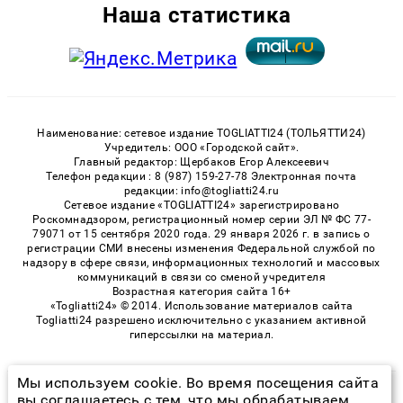
Наша статистика
Наименование: сетевое издание TOGLIATTI24 (ТОЛЬЯТТИ24)
Учредитель: ООО «Городской сайт».
Главный редактор: Щербаков Егор Алексеевич
Телефон редакции : 8 (987) 159-27-78 Электронная почта
редакции: info@togliatti24.ru
Сетевое издание «TOGLIATTI24» зарегистрировано
Роскомнадзором, регистрационный номер серии ЭЛ № ФС 77-
79071 от 15 сентября 2020 года. 29 января 2026 г. в запись о
регистрации СМИ внесены изменения Федеральной службой по
надзору в сфере связи, информационных технологий и массовых
коммуникаций в связи со сменой учредителя
Возрастная категория сайта 16+
«Togliatti24» © 2014. Использование материалов сайта
Togliatti24 разрешено исключительно с указанием активной
гиперссылки на материал.
Мы используем cookie. Во время посещения сайта
© 2026 «Togliatti24» | Все права защищены
вы соглашаетесь с тем, что мы обрабатываем