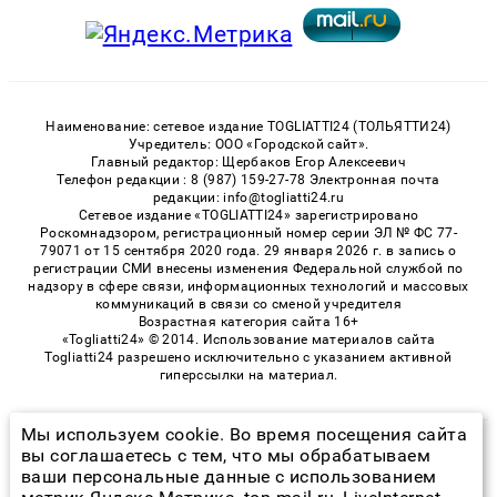
Наименование: сетевое издание TOGLIATTI24 (ТОЛЬЯТТИ24)
Учредитель: ООО «Городской сайт».
Главный редактор: Щербаков Егор Алексеевич
Телефон редакции : 8 (987) 159-27-78 Электронная почта
редакции: info@togliatti24.ru
Сетевое издание «TOGLIATTI24» зарегистрировано
Роскомнадзором, регистрационный номер серии ЭЛ № ФС 77-
79071 от 15 сентября 2020 года. 29 января 2026 г. в запись о
регистрации СМИ внесены изменения Федеральной службой по
надзору в сфере связи, информационных технологий и массовых
коммуникаций в связи со сменой учредителя
Возрастная категория сайта 16+
«Togliatti24» © 2014. Использование материалов сайта
Togliatti24 разрешено исключительно с указанием активной
гиперссылки на материал.
Мы используем cookie. Во время посещения сайта
© 2026 «Togliatti24» | Все права защищены
вы соглашаетесь с тем, что мы обрабатываем
ваши персональные данные с использованием
Возрастная категория сайта 16+