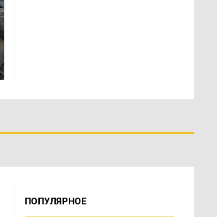
Не ешьте эту
В ОАЭ произошло
готовую еду из
жестокое убийство
магазина: список
криптомиллионера
ПОПУЛЯРНОЕ