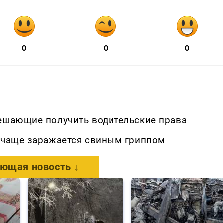
0
0
0
мешающие получить водительские права
о чаще заражается свиным гриппом
ющая новость ↓