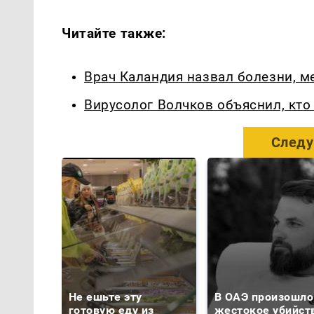
Читайте также:
Врач Каландия назвал болезни, 
Вирусолог Волчков объяснил, кт
Следу
Не ешьте эту
В ОАЭ произошло
готовую еду из
жестокое убийст