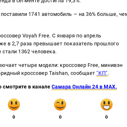
енда в сегменте достигла 19,3%.
 поставили 1741 автомобиль — на 36% больше, че
ссовер Voyah Free. С января по апрель
кже в 2,7 раза превышает показатель прошлого
e стали 1362 человека.
лючает четыре модели: кроссовер Free, минивэн
бридный кроссовер Taishan, сообщает
"КП"
.
о смотрите в канале
Самара Онлайн 24 в MAX.
0
0
0