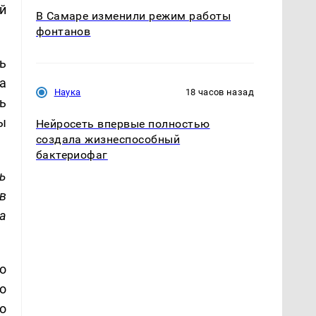
й
В Самаре изменили режим работы
фонтанов
ь
а
Наука
18 часов назад
ь
ы
Нейросеть впервые полностью
создала жизнеспособный
бактериофаг
ь
в
а
о
о
о