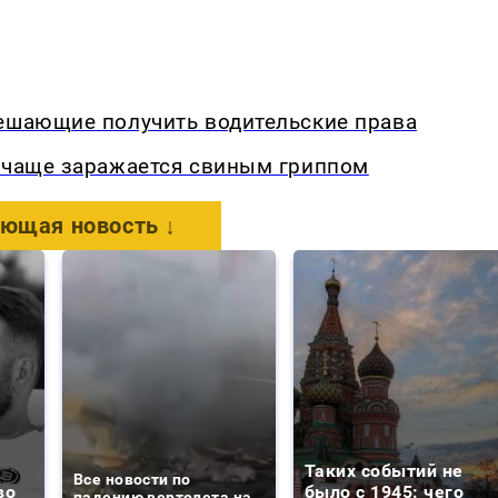
мешающие получить водительские права
о чаще заражается свиным гриппом
ющая новость ↓
Таких событий не
Все новости по
во
было с 1945: чего
падению вертолета на