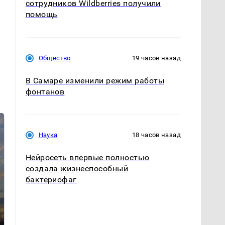
сотрудников Wildberries получили
помощь
Общество
19 часов назад
В Самаре изменили режим работы
фонтанов
Наука
18 часов назад
Нейросеть впервые полностью
создала жизнеспособный
бактериофаг
СМИ: В Химках на
полицейскую
В магазинах России
машину напали и
ажиотаж из-за этого