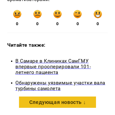
0
0
0
0
0
Читайте также:
В Самаре в Клиниках СамГМУ
впервые прооперировали 101-
летнего пациента
Обнаружены уязвимые участки вала
турбины самолета
Следующая новость ↓