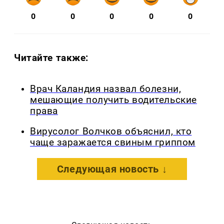
0
0
0
0
0
Читайте также:
Врач Каландия назвал болезни,
мешающие получить водительские
права
Вирусолог Волчков объяснил, кто
чаще заражается свиным гриппом
Следующая новость ↓