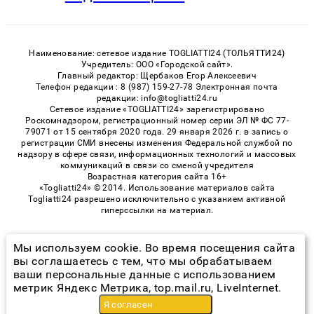
Наименование: сетевое издание TOGLIATTI24 (ТОЛЬЯТТИ24)
Учредитель: ООО «Городской сайт».
Главный редактор: Щербаков Егор Алексеевич
Телефон редакции : 8 (987) 159-27-78 Электронная почта
редакции: info@togliatti24.ru
Сетевое издание «TOGLIATTI24» зарегистрировано
Роскомнадзором, регистрационный номер серии ЭЛ № ФС 77-
79071 от 15 сентября 2020 года. 29 января 2026 г. в запись о
регистрации СМИ внесены изменения Федеральной службой по
надзору в сфере связи, информационных технологий и массовых
коммуникаций в связи со сменой учредителя
Возрастная категория сайта 16+
«Togliatti24» © 2014. Использование материалов сайта
Togliatti24 разрешено исключительно с указанием активной
гиперссылки на материал.
Мы используем cookie. Во время посещения сайта
© 2026 «Togliatti24» | Все права защищены
вы соглашаетесь с тем, что мы обрабатываем
ваши персональные данные с использованием
Возрастная категория сайта 16+
метрик Яндекс Метрика, top.mail.ru, LiveInternet.
Политика конфиденциальности
Я согласен