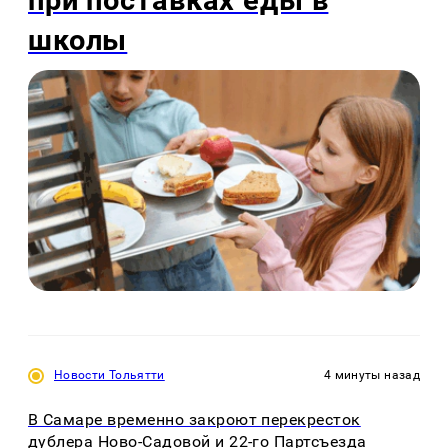
при поставках еды в
школы
Новости Тольятти
4 минуты назад
В Самаре временно закроют перекресток
дублера Ново-Садовой и 22-го Партсъезда