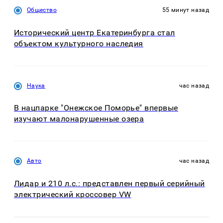
Общество
55 минут назад
Исторический центр Екатеринбурга стал
объектом культурного наследия
Наука
час назад
В нацпарке "Онежское Поморье" впервые
изучают малонарушенные озера
Авто
час назад
Лидар и 210 л.с.: представлен первый серийный
электрический кроссовер VW