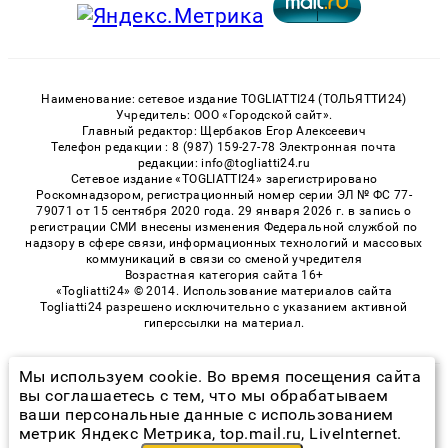
Наименование: сетевое издание TOGLIATTI24 (ТОЛЬЯТТИ24)
Учредитель: ООО «Городской сайт».
Главный редактор: Щербаков Егор Алексеевич
Телефон редакции : 8 (987) 159-27-78 Электронная почта
редакции: info@togliatti24.ru
Сетевое издание «TOGLIATTI24» зарегистрировано
Роскомнадзором, регистрационный номер серии ЭЛ № ФС 77-
79071 от 15 сентября 2020 года. 29 января 2026 г. в запись о
регистрации СМИ внесены изменения Федеральной службой по
надзору в сфере связи, информационных технологий и массовых
коммуникаций в связи со сменой учредителя
Возрастная категория сайта 16+
«Togliatti24» © 2014. Использование материалов сайта
Togliatti24 разрешено исключительно с указанием активной
гиперссылки на материал.
Мы используем cookie. Во время посещения сайта
© 2026 «Togliatti24» | Все права защищены
вы соглашаетесь с тем, что мы обрабатываем
ваши персональные данные с использованием
Возрастная категория сайта 16+
метрик Яндекс Метрика, top.mail.ru, LiveInternet.
Политика конфиденциальности