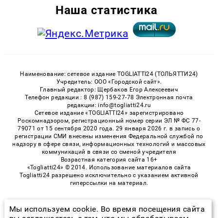
Наша статистика
Наименование: сетевое издание TOGLIATTI24 (ТОЛЬЯТТИ24)
Учредитель: ООО «Городской сайт».
Главный редактор: Щербаков Егор Алексеевич
Телефон редакции : 8 (987) 159-27-78 Электронная почта
редакции: info@togliatti24.ru
Сетевое издание «TOGLIATTI24» зарегистрировано
Роскомнадзором, регистрационный номер серии ЭЛ № ФС 77-
79071 от 15 сентября 2020 года. 29 января 2026 г. в запись о
регистрации СМИ внесены изменения Федеральной службой по
надзору в сфере связи, информационных технологий и массовых
коммуникаций в связи со сменой учредителя
Возрастная категория сайта 16+
«Togliatti24» © 2014. Использование материалов сайта
Togliatti24 разрешено исключительно с указанием активной
гиперссылки на материал.
Мы используем cookie. Во время посещения сайта
© 2026 «Togliatti24» | Все права защищены