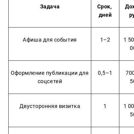
Задача
Срок, 
Дох
дней
р
Афиша для события
1–2
1 50
0
Оформление публикации для 
0,5–1
700
соцсетей
5
Двусторонняя визитка
1
1 00
5