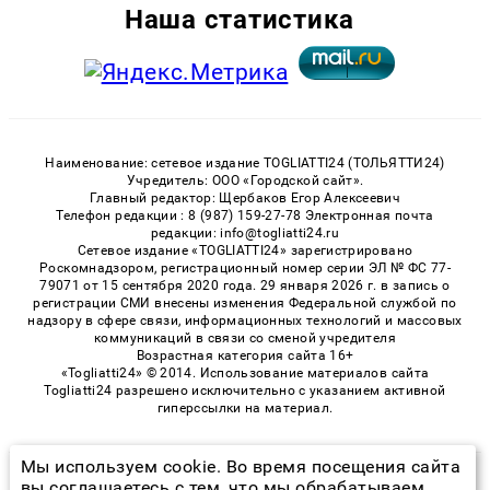
Наша статистика
Наименование: сетевое издание TOGLIATTI24 (ТОЛЬЯТТИ24)
Учредитель: ООО «Городской сайт».
Главный редактор: Щербаков Егор Алексеевич
Телефон редакции : 8 (987) 159-27-78 Электронная почта
редакции: info@togliatti24.ru
Сетевое издание «TOGLIATTI24» зарегистрировано
Роскомнадзором, регистрационный номер серии ЭЛ № ФС 77-
79071 от 15 сентября 2020 года. 29 января 2026 г. в запись о
регистрации СМИ внесены изменения Федеральной службой по
надзору в сфере связи, информационных технологий и массовых
коммуникаций в связи со сменой учредителя
Возрастная категория сайта 16+
«Togliatti24» © 2014. Использование материалов сайта
Togliatti24 разрешено исключительно с указанием активной
гиперссылки на материал.
Мы используем cookie. Во время посещения сайта
© 2026 «Togliatti24» | Все права защищены
вы соглашаетесь с тем, что мы обрабатываем