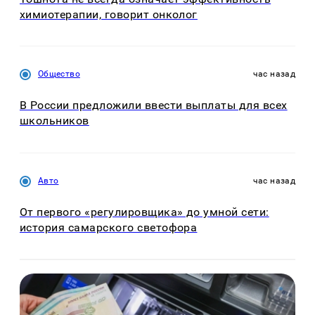
химиотерапии, говорит онколог
Общество
час назад
В России предложили ввести выплаты для всех
школьников
Авто
час назад
От первого «регулировщика» до умной сети:
история самарского светофора