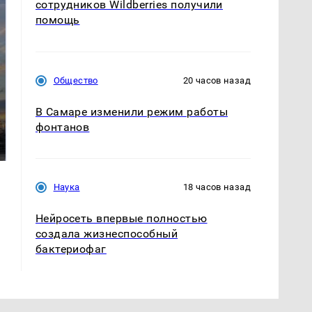
сотрудников Wildberries получили
помощь
Общество
20 часов назад
СМИ: В Химках на
В Самаре изменили режим работы
полицейскую
фонтанов
В магазинах России
машину напали и
ажиотаж из-за этого
подожгли.
продукта: что купить?
Наука
18 часов назад
Нейросеть впервые полностью
создала жизнеспособный
бактериофаг