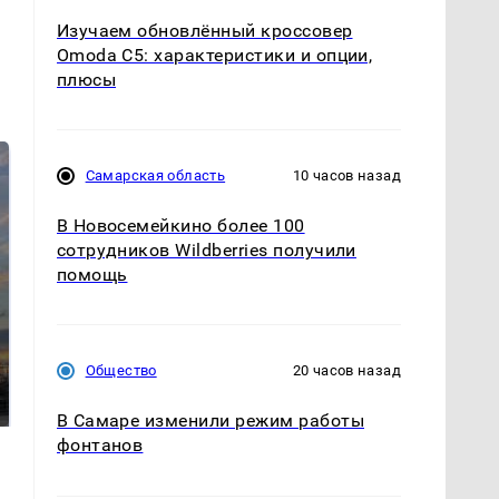
Изучаем обновлённый кроссовер
Omoda C5: характеристики и опции,
плюсы
Самарская область
10 часов назад
В Новосемейкино более 100
сотрудников Wildberries получили
помощь
СМИ: В Химках на
полицейскую
В магазинах России
Общество
20 часов назад
машину напали и
ажиотаж из-за этого
подожгли.
продукта: что купить?
В Самаре изменили режим работы
фонтанов