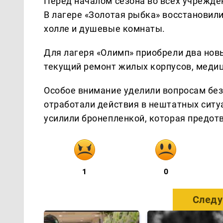
Перед началом сезона во всех учрежде
В лагере «Золотая рыбка» восстановил
холле и душевые комнаты.
Для лагеря «Олимп» приобрели два нов
текущий ремонт жилых корпусов, медици
Особое внимание уделили вопросам без
отработали действия в нештатных ситу
усилили бронепленкой, которая предот
1
0
Следу