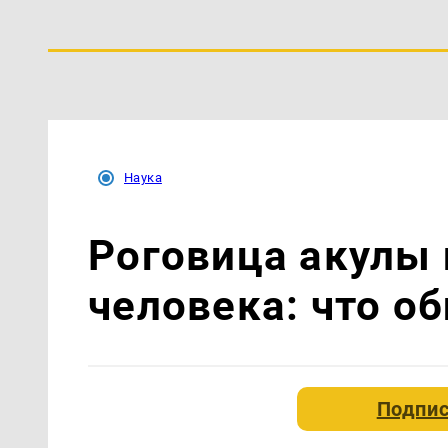
Наука
Роговица акулы 
человека: что о
Подпис