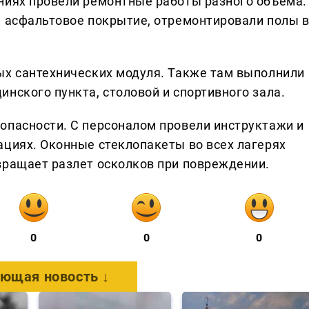
ниях провели ремонтные работы разного объема.
и асфальтовое покрытие, отремонтировали полы 
ых сантехнических модуля. Также там выполнили
нского пункта, столовой и спортивного зала.
опасности. С персоналом провели инструктажи и
ациях. Оконные стеклопакеты во всех лагерях
вращает разлет осколков при повреждении.
0
0
0
ющая новость ↓