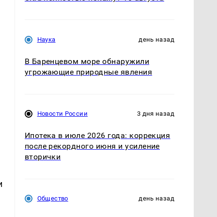
Наука
день назад
В Баренцевом море обнаружили
угрожающие природные явления
Новости России
3 дня назад
Ипотека в июле 2026 года: коррекция
после рекордного июня и усиление
вторички
и
Общество
день назад