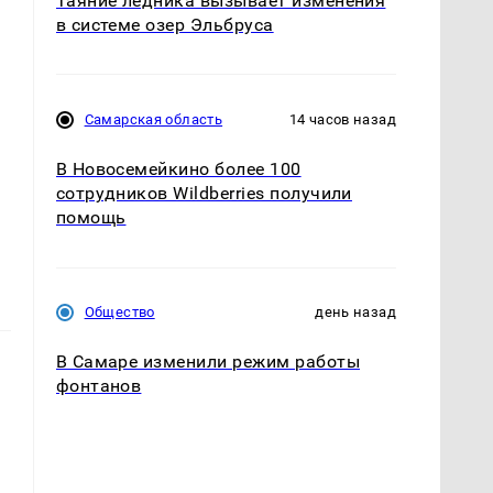
Таяние ледника вызывает изменения
в системе озер Эльбруса
Самарская область
14 часов назад
В Новосемейкино более 100
сотрудников Wildberries получили
помощь
Общество
день назад
В Самаре изменили режим работы
фонтанов