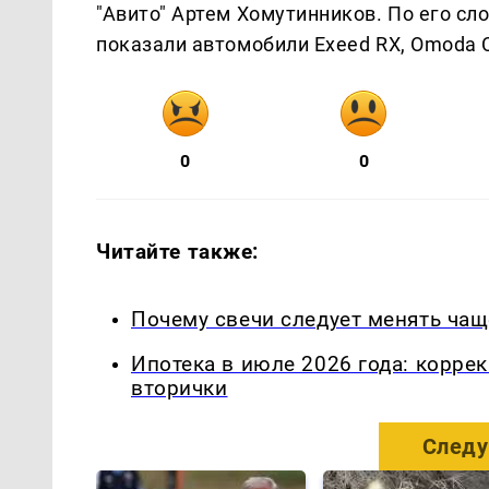
"Авито" Артем Хомутинников. По его сл
показали автомобили Exeed RX, Omoda C
0
0
Читайте также:
Почему свечи следует менять чащ
Ипотека в июле 2026 года: корре
вторички
Следу