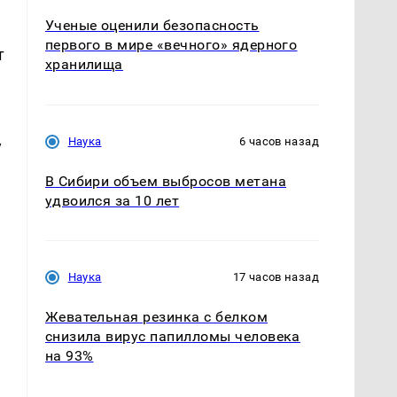
Ученые оценили безопасность
первого в мире «вечного» ядерного
т
хранилища
Наука
6 часов назад
у
В Сибири объем выбросов метана
удвоился за 10 лет
Наука
17 часов назад
Жевательная резинка с белком
снизила вирус папилломы человека
на 93%