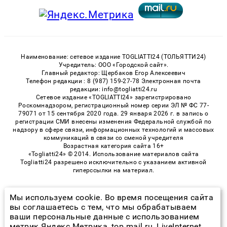
Наименование: сетевое издание TOGLIATTI24 (ТОЛЬЯТТИ24)
Учредитель: ООО «Городской сайт».
Главный редактор: Щербаков Егор Алексеевич
Телефон редакции : 8 (987) 159-27-78 Электронная почта
редакции: info@togliatti24.ru
Сетевое издание «TOGLIATTI24» зарегистрировано
Роскомнадзором, регистрационный номер серии ЭЛ № ФС 77-
79071 от 15 сентября 2020 года. 29 января 2026 г. в запись о
регистрации СМИ внесены изменения Федеральной службой по
надзору в сфере связи, информационных технологий и массовых
коммуникаций в связи со сменой учредителя
Возрастная категория сайта 16+
«Togliatti24» © 2014. Использование материалов сайта
Togliatti24 разрешено исключительно с указанием активной
гиперссылки на материал.
Мы используем cookie. Во время посещения сайта
© 2026 «Togliatti24» | Все права защищены
вы соглашаетесь с тем, что мы обрабатываем
ваши персональные данные с использованием
Возрастная категория сайта 16+
метрик Яндекс Метрика, top.mail.ru, LiveInternet.