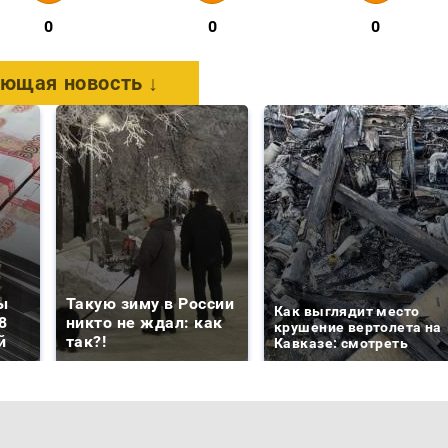
0
0
0
ющая новость ↓
ы
Такую зиму в России
Как выглядит место
8
никто не ждал: как
крушение вертолета на
й
так?!
Кавказе: смотреть