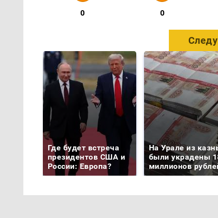
0
0
Следу
Где будет встреча
На Урале из казн
президентов США и
были украдены 1
России: Европа?
миллионов рубле