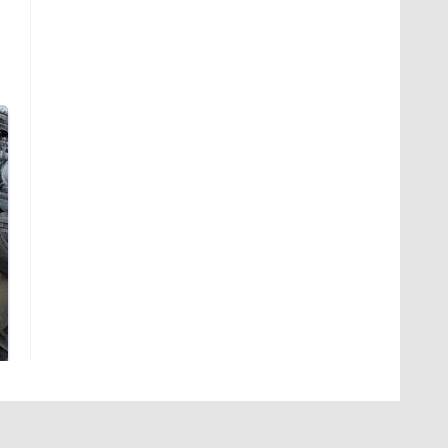
Не ешьте эту
В ОАЭ произошло
готовую еду из
жестокое убийство
магазина: список
криптомиллионера