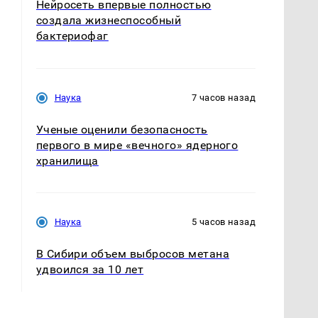
Нейросеть впервые полностью
создала жизнеспособный
бактериофаг
Наука
7 часов назад
Ученые оценили безопасность
первого в мире «вечного» ядерного
хранилища
Наука
5 часов назад
В Сибири объем выбросов метана
удвоился за 10 лет