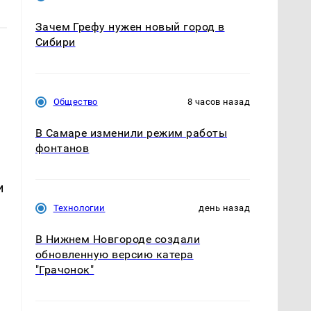
Зачем Грефу нужен новый город в
Сибири
Общество
8 часов назад
В Самаре изменили режим работы
фонтанов
и
Технологии
день назад
В Нижнем Новгороде создали
обновленную версию катера
"Грачонок"