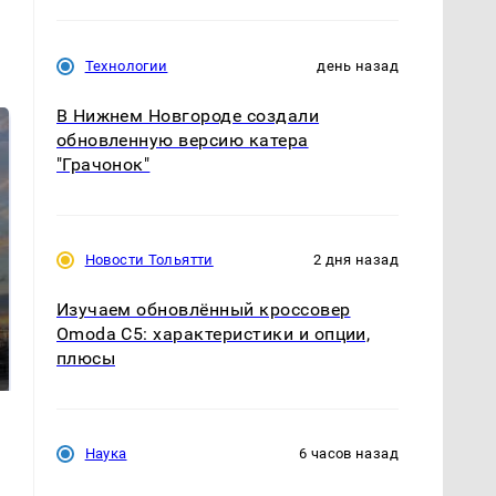
Технологии
день назад
В Нижнем Новгороде создали
обновленную версию катера
"Грачонок"
Новости Тольятти
2 дня назад
СМИ: В Химках на
Изучаем обновлённый кроссовер
полицейскую
Omoda C5: характеристики и опции,
В магазинах России
машину напали и
ажиотаж из-за этого
плюсы
подожгли.
продукта: что купить?
Наука
6 часов назад