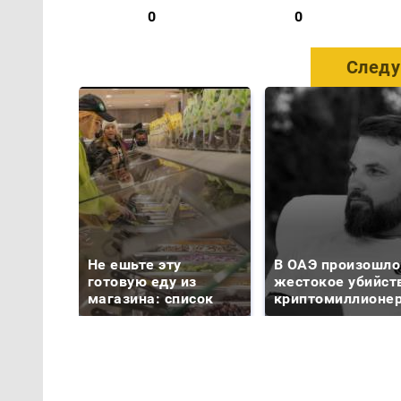
0
0
Следу
Не ешьте эту
В ОАЭ произошло
готовую еду из
жестокое убийст
магазина: список
криптомиллионе