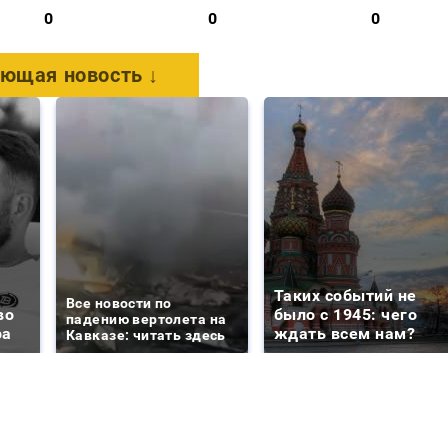
0
0
0
ющая новость ↓
Таких событий не
Все новости по
во
было с 1945: чего
падению вертолета на
ра
ждать всем нам?
Кавказе: читать здесь