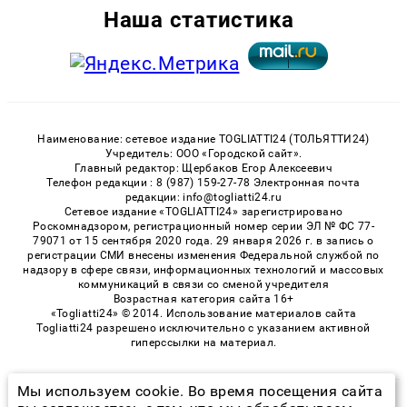
Наша статистика
Наименование: сетевое издание TOGLIATTI24 (ТОЛЬЯТТИ24)
Учредитель: ООО «Городской сайт».
Главный редактор: Щербаков Егор Алексеевич
Телефон редакции : 8 (987) 159-27-78 Электронная почта
редакции: info@togliatti24.ru
Сетевое издание «TOGLIATTI24» зарегистрировано
Роскомнадзором, регистрационный номер серии ЭЛ № ФС 77-
79071 от 15 сентября 2020 года. 29 января 2026 г. в запись о
регистрации СМИ внесены изменения Федеральной службой по
надзору в сфере связи, информационных технологий и массовых
коммуникаций в связи со сменой учредителя
Возрастная категория сайта 16+
«Togliatti24» © 2014. Использование материалов сайта
Togliatti24 разрешено исключительно с указанием активной
гиперссылки на материал.
Мы используем cookie. Во время посещения сайта
© 2026 «Togliatti24» | Все права защищены