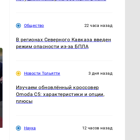
Общество
22 часа назад
В регионах Северного Кавказа введен
режим опасности из-за БПЛА
Новости Тольятти
3 дня назад
Изучаем обновлённый кроссовер
Omoda C5: характеристики и опции,
плюсы
На Урале из казны
Как выглядит место
были украдены 18
крушение вертолета на
миллионов рублей
Кавказе: смотреть
Наука
12 часов назад