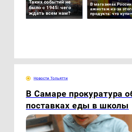
Таких событий не
В магазинах России
было с 1945: чего
ажиотаж из-за этог
ждать всем нам?
продукта: что купи
Новости Тольятти
В Самаре прокуратура 
поставках еды в школы