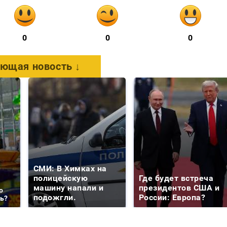
0
0
0
ющая новость ↓
СМИ: В Химках на
полицейскую
Где будет встреча
машину напали и
президентов США и
о
подожгли.
России: Европа?
ть?