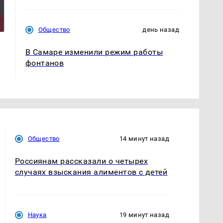
На Урале из казны
Как выглядит место
были украдены 18
крушение вертолета на
миллионов рублей
Кавказе: смотреть
Общество
день назад
В Самаре изменили режим работы
фонтанов
Общество
14 минут назад
Россиянам рассказали о четырех
случаях взыскания алиментов с детей
Наука
19 минут назад