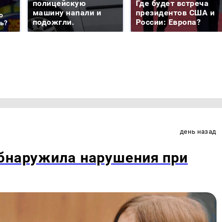
полицейскую
Где будет встреча
машину напали и
президентов США и
о
подожгли.
России: Европа?
ть?
день назад
обнаружила нарушения при